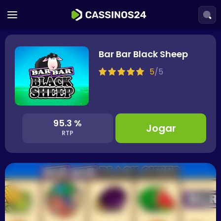
Bar Bar Black Sheep
5
/
5
95.3 %
Jogar
RTP