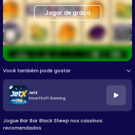
Jogar de graça
Você também pode gostar
>
JetX
SmartSoft Gaming
Jogue Bar Bar Black Sheep nos cassinos
recomendados