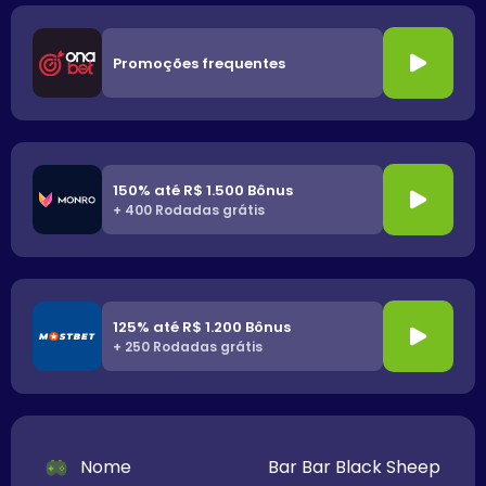
Promoções frequentes
150% até R$ 1.500 Bônus
+ 400 Rodadas grátis
125% até R$ 1.200 Bônus
+ 250 Rodadas grátis
Nome
Bar Bar Black Sheep