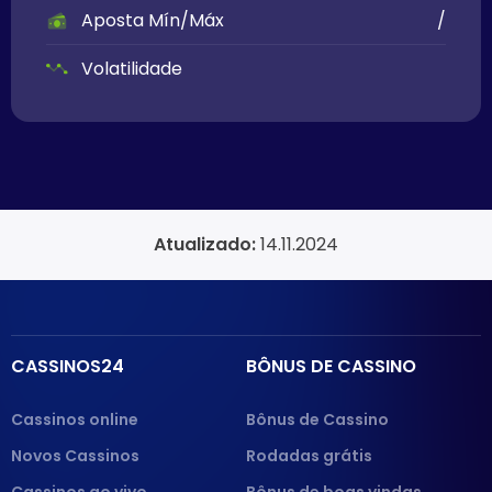
Aposta Mín/Máx
/
Volatilidade
Atualizado:
14.11.2024
CASSINOS24
BÔNUS DE CASSINO
Cassinos online
Bônus de Cassino
Novos Cassinos
Rodadas grátis