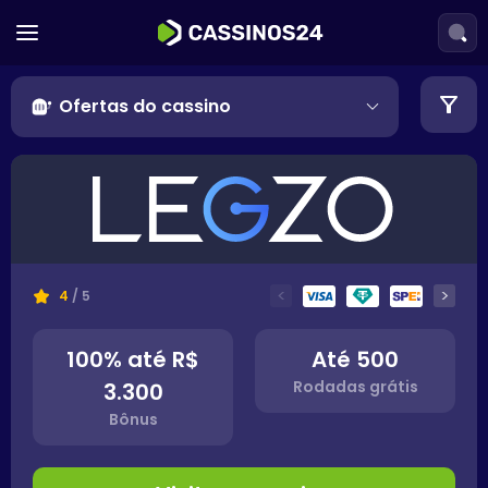
Ofertas do cassino
<
>
4
/ 5
100% até R$
Até 500
Rodadas grátis
3.300
Bônus