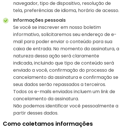
navegador, tipo de dispositivo, resolução de
tela, preferências de idioma, horário de acesso.
Informações pessoais
Se você se inscrever em nosso boletim
informativo, solicitaremos seu endereço de e-
mail para poder enviar o conteúdo para sua
caixa de entrada. No momento da assinatura, a
natureza dessa ação será claramente
indicada, incluindo que tipo de conteúdo será
enviado a você, confirmação do processo de
cancelamento da assinatura e confirmação se
seus dados serão repassados a terceiros.
Todos os e-mails enviados incluem um link de
cancelamento da assinatura.
Não podemos identificar você pessoalmente a
partir desses dados.
Como coletamos informações