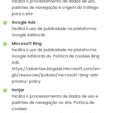
facilita o processamento de dados de uso,
padrões de navegação e origem do tráfego
para o site
Google Ads
facilita o uso de publicidade na plataforma
Google AdWords
Microsoft Bing
facilita o uso de publicidade na plataforma
Google AdWords do. Política de cookies Bing
Ads:
https://advertise.bingads.microsoft.com/en-
gb/resources/policies/microsoft-bing-ads-
privacy-policy
Hotjar
facilita o processamento de dados de uso e
padrões de navegação no site. Política de
cookies: