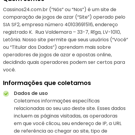
Cassinos24.com.br (“Nós” ou “Nos”) é um site de
comparação de jogos de azar (“Site”) operado pelo
SIA SF2, empresa número 40103691516, endereço
registrado K. Rua Valdemara – 33-7, Rīga, LV-1010,
Letônia. Nosso site permite que seus usuários (“Você”
ou “Titular dos Dados”) aprendam mais sobre
operadores de jogos de azar e apostas online,
decidindo quais operadores podem ser certos para
você.
Informações que coletamos
Dados de uso
Coletamos informações específicas
relacionadas ao seu uso deste site. Esses dados
incluem as páginas visitadas, as operadoras
em que você clicou, seu endereço de IP, a URL
de referência ao chegar ao site, tipo de