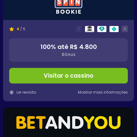
<
>
4
/ 5
100% até R$ 4.800
Bônus
Visitar o cassino
Ler revisão
Mostrar mais informações