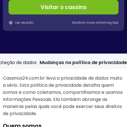
Visitar o cassino
Ler revisão
Mostrar mais informações
roteção de dados
Mudanças na política de privacidade
Cassinos24.com.br leva a privacidade de dados muito
a sério. Esta política de privacidade detalha quem
somos e como coletamos, compartilhamos e usamos
Informações Pessoais. Ela também abrange as
maneiras pelas quais você pode exercer seus direitos
de privacidade.
Quem somos