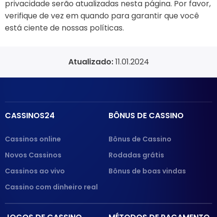
privacidade serão atualizadas nesta página. Por favor,
verifique de vez em quando para garantir que você
está ciente de nossas políticas.
Atualizado:
11.01.2024
CASSINOS24
BÔNUS DE CASSINO
Cassinos online
Bônus de Cassino
Novos Cassinos
Rodadas grátis
Cassinos ao vivo
Bônus de boas vindas
Cassino com dinheiro real