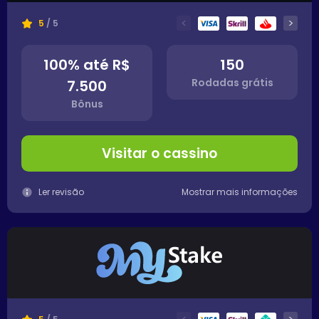
<
>
5
/ 5
100% até R$
150
Rodadas grátis
7.500
Bônus
Visitar o cassino
Ler revisão
Mostrar mais informações