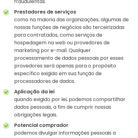
fraudulentas.
Prestadores de serviços
como na maioria das organizações, algumas de
nossas funções de negócios são terceirizadas
para contratados, como serviços de
hospedagem na web ou provedores de
marketing por e-mail. Qualquer
processamento de dados pessoais por esses
provedores será apenas para o propósito
específico exigido em sua função de
processadores de dados.
Aplicação da lei
quando exigido por lei, podemos compartilhar
dados pessoais, a fim de cumprir nossas
obrigações legais.
Potencial comprador
podemos divulgar informações pessoais a