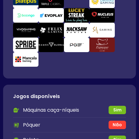
Jogos disponíveis
Máquinas caça-níqueis
Sim
Pôquer
Não