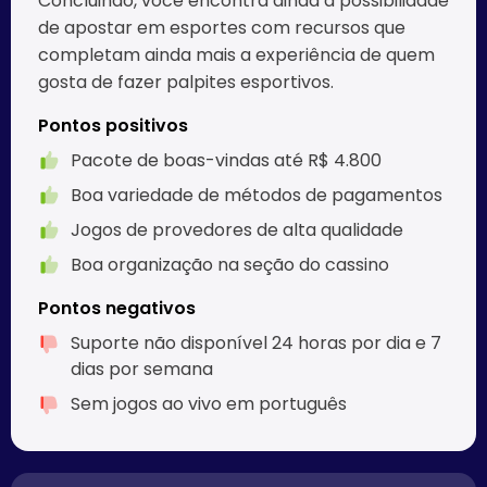
Concluindo, você encontra ainda a possibilidade
de apostar em esportes com recursos que
completam ainda mais a experiência de quem
gosta de fazer palpites esportivos.
Pontos positivos
Pacote de boas-vindas até R$ 4.800
Boa variedade de métodos de pagamentos
Jogos de provedores de alta qualidade
Boa organização na seção do cassino
Pontos negativos
Suporte não disponível 24 horas por dia e 7
dias por semana
Sem jogos ao vivo em português