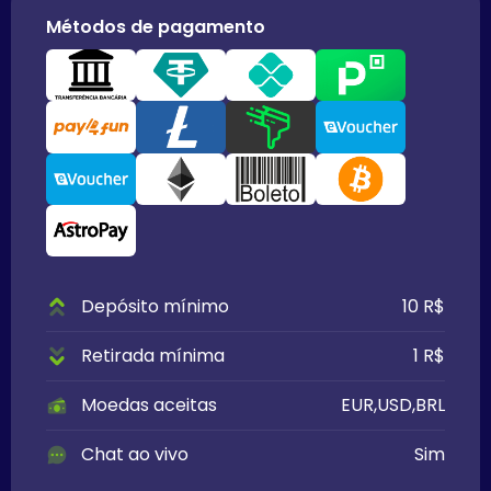
Métodos de pagamento
Depósito mínimo
10 R$
Retirada mínima
1 R$
Moedas aceitas
EUR,USD,BRL
Chat ao vivo
Sim