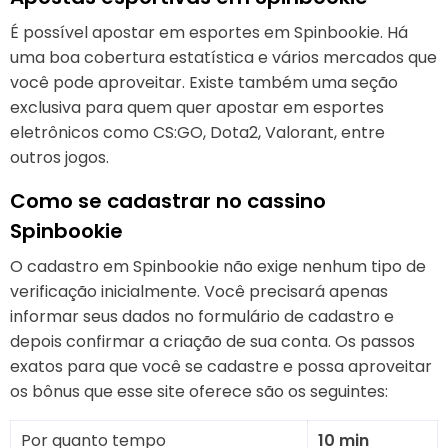
É possível apostar em esportes em Spinbookie. Há
uma boa cobertura estatística e vários mercados que
você pode aproveitar. Existe também uma seção
exclusiva para quem quer apostar em esportes
eletrônicos como CS:GO, Dota2, Valorant, entre
outros jogos.
Como se cadastrar no cassino
Spinbookie
O cadastro em Spinbookie não exige nenhum tipo de
verificação inicialmente. Você precisará apenas
informar seus dados no formulário de cadastro e
depois confirmar a criação de sua conta. Os passos
exatos para que você se cadastre e possa aproveitar
os bônus que esse site oferece são os seguintes:
Por quanto tempo
10 min