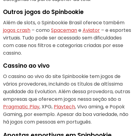
Outros jogos do Spinbookie
Além de slots, o Spinbookie Brasil oferece também
jogos crash
– como
Spaceman
e
Aviator
– e esportes
virtuais. Tudo pode ser acessado sem dificuldades
com case nos filtros e categorias criadas por esse
cassino.
Cassino ao vivo
O cassino ao vivo do site Spinbookie tem jogos de
vários provedores, incluindo os títulos de altíssima
qualidade da Evolution. Além dessa provedora, outras
empresas que oferecem jogos nessa seção são a
Pragmatic Play
, XPG,
Playtech
, Vivo aming, e Popok
Gaming, por exemplo. Apesar da boa variedade, não
há jogos com pessoas em português.
Apostas esportivas em Spinbookie