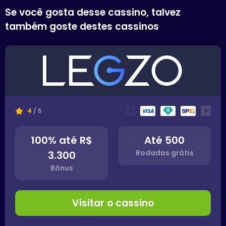
Se você gosta desse cassino, talvez
também goste destes cassinos
<
>
4
/ 5
100% até R$
Até 500
Rodadas grátis
3.300
Bônus
Visitar o cassino