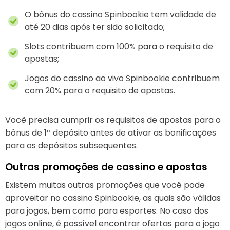
O bônus do cassino Spinbookie tem validade de
até 20 dias após ter sido solicitado;
Slots contribuem com 100% para o requisito de
apostas;
Jogos do cassino ao vivo Spinbookie contribuem
com 20% para o requisito de apostas.
Você precisa cumprir os requisitos de apostas para o
bônus de 1º depósito antes de ativar as bonificações
para os depósitos subsequentes.
Outras promoções de cassino e apostas
Existem muitas outras promoções que você pode
aproveitar no cassino Spinbookie, as quais são válidas
para jogos, bem como para esportes. No caso dos
jogos online, é possível encontrar ofertas para o jogo