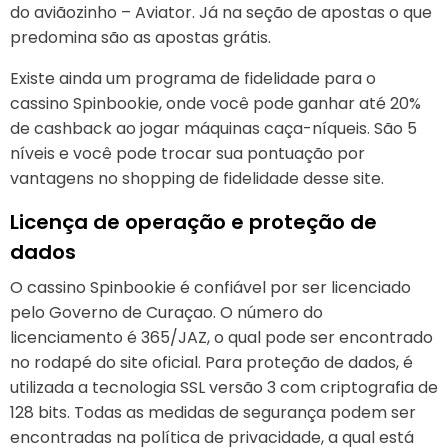
do aviãozinho – Aviator. Já na seção de apostas o que
predomina são as apostas grátis.
Existe ainda um programa de fidelidade para o
cassino Spinbookie, onde você pode ganhar até 20%
de cashback ao jogar máquinas caça-níqueis. São 5
níveis e você pode trocar sua pontuação por
vantagens no shopping de fidelidade desse site.
Licença de operação e proteção de
dados
O cassino Spinbookie é confiável por ser licenciado
pelo Governo de Curaçao. O número do
licenciamento é 365/JAZ, o qual pode ser encontrado
no rodapé do site oficial. Para proteção de dados, é
utilizada a tecnologia SSL versão 3 com criptografia de
128 bits. Todas as medidas de segurança podem ser
encontradas na política de privacidade, a qual está