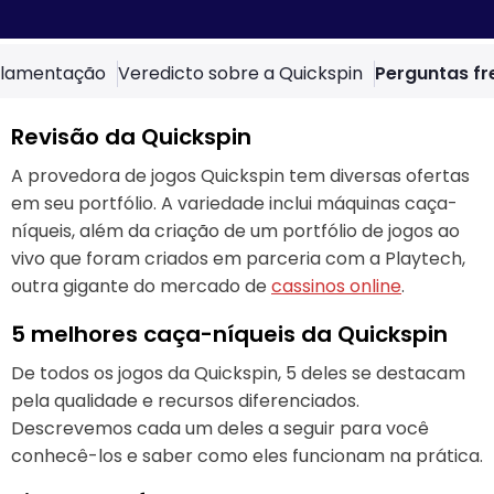
ulamentação
Veredicto sobre a Quickspin
Perguntas fr
Revisão da Quickspin
A provedora de jogos Quickspin tem diversas ofertas
em seu portfólio. A variedade inclui máquinas caça-
níqueis, além da criação de um portfólio de jogos ao
vivo que foram criados em parceria com a Playtech,
outra gigante do mercado de
cassinos online
.
5 melhores caça-níqueis da Quickspin
De todos os jogos da Quickspin, 5 deles se destacam
pela qualidade e recursos diferenciados.
Descrevemos cada um deles a seguir para você
conhecê-los e saber como eles funcionam na prática.