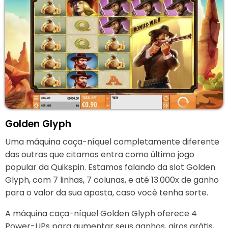
Golden Glyph
Uma máquina caça-níquel completamente diferente
das outras que citamos entra como último jogo
popular da Quikspin. Estamos falando da slot Golden
Glyph, com 7 linhas, 7 colunas, e até 13.000x de ganho
para o valor da sua aposta, caso você tenha sorte.
A máquina caça-níquel Golden Glyph oferece 4
Power-UPs para aumentar seus ganhos, giros grátis,