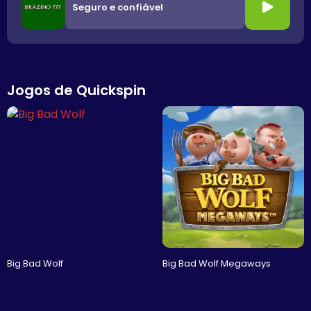
Seguro e confiável
Jogos de Quickspin
Big Bad Wolf
Big Bad Wolf Megaways