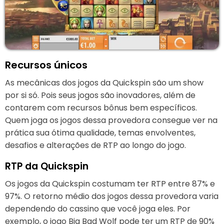
Recursos únicos
As mecânicas dos jogos da Quickspin são um show
por si só. Pois seus jogos são inovadores, além de
contarem com recursos bônus bem específicos.
Quem joga os jogos dessa provedora consegue ver na
prática sua ótima qualidade, temas envolventes,
desafios e alterações de RTP ao longo do jogo.
RTP da Quickspin
Os jogos da Quickspin costumam ter RTP entre 87% e
97%. O retorno médio dos jogos dessa provedora varia
dependendo do cassino que você joga eles. Por
exemplo, o jogo Big Bad Wolf pode ter um RTP de 90%