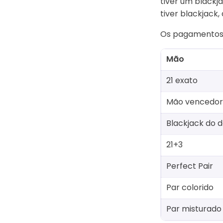
tiver um blackja
tiver blackjack,
Os pagamentos
Mão
21 exato
Mão vencedo
Blackjack do d
21+3
Perfect Pair
Par colorido
Par misturado