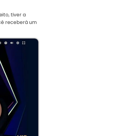
to, tiver a
ocê receberá um