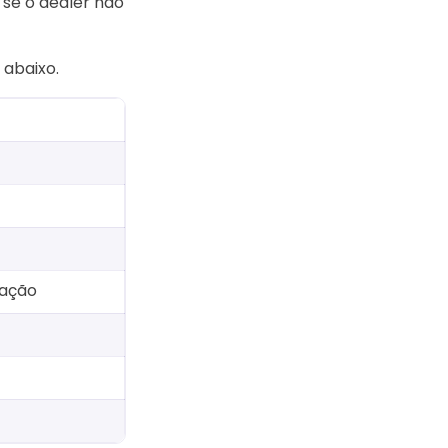
 se o dealer não
 abaixo.
nação