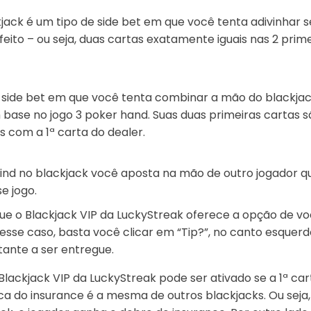
jack é um tipo de side bet em que você tenta adivinhar 
eito – ou seja, duas cartas exatamente iguais nas 2 prim
 side bet em que você tenta combinar a mão do blackjac
base no jogo 3 poker hand. Suas duas primeiras cartas s
 com a 1ª carta do dealer.
ind no blackjack você aposta na mão de outro jogador q
e jogo.
ue o Blackjack VIP da LuckyStreak oferece a opção de vo
esse caso, basta você clicar em “Tip?”, no canto esquerdo
ante a ser entregue.
Blackjack VIP da LuckyStreak pode ser ativado se a 1ª car
ca do insurance é a mesma de outros blackjacks. Ou seja,