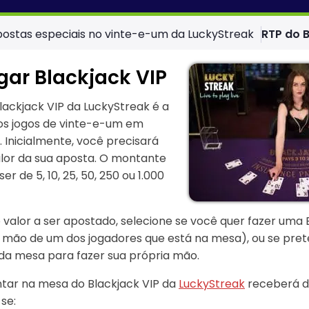
ostas especiais no vinte-e-um da LuckyStreak
RTP do B
ar Blackjack VIP
lackjack VIP da LuckyStreak é a
s jogos de vinte-e-um em
. Inicialmente, você precisará
lor da sua aposta. O montante
r de 5, 10, 25, 50, 250 ou 1.000
 valor a ser apostado, selecione se você quer fazer uma 
a mão de um dos jogadores que está na mesa), ou se pre
da mesa para fazer sua própria mão.
tar na mesa do Blackjack VIP da
LuckyStreak
receberá d
 se: