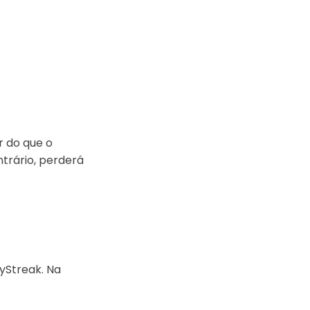
r do que o
trário, perderá
yStreak. Na