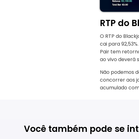
RTP do B
O RTP do Blackj
cai para 92,53%
Pair tem retorn
ao vivo deverá s
Não podemos dei
concorrer aos j
acumulado com 
Você também pode se int