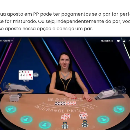
ua aposta em PP pode ter pagamentos se o par for perfei
e for misturado. Ou seja, independentemente do par, v
o aposte nessa opção e consiga um par.