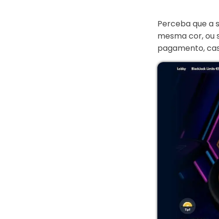
Perceba que a s
mesma cor, ou s
pagamento, cas