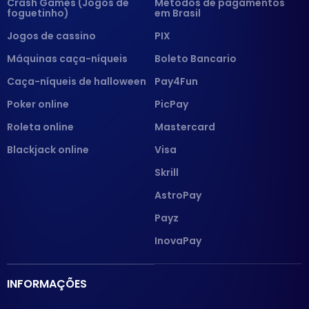
Crash Games (Jogos de
Métodos de pagamentos
foguetinho)
em Brasil
Jogos de cassino
PIX
Máquinas caça-níqueis
Boleto Bancario
Caça-níqueis de halloween
Pay4Fun
Poker online
PicPay
Roleta online
Mastercard
Blackjack online
Visa
Skrill
AstroPay
Payz
InovaPay
INFORMAÇÕES