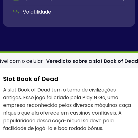
Volatilidade
vel com o celular
Veredicto sobre a slot Book of Dead
Slot Book of Dead
A slot Book of Dead tem o tema de civilizações
antigas. Esse jogo foi criado pela Play’N Go, uma
empresa reconhecida pelas diversas máquinas caça-
níqueis que ela oferece em cassinos confiáveis. A
popularidade dessa caça-níquel se deve pela
facilidade de jogá-la e boa rodada bônus.