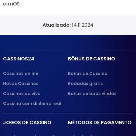
em iOS.
Atualizado:
14.11.2024
CASSINOS24
BÔNUS DE CASSINO
Cassinos online
Bônus de Cassino
Novos Cassinos
Rodadas grátis
Cassinos ao vivo
Bônus de boas vindas
Cassino com dinheiro real
JOGOS DE CASSINO
MÉTODOS DE PAGAMENTO