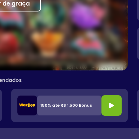
 de graça
mendados
150% até R$ 1.500 Bônus