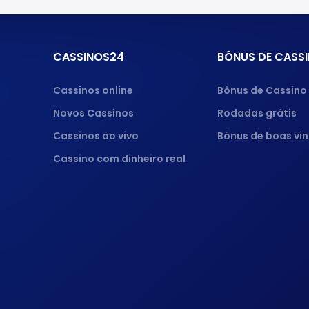
CASSINOS24
BÔNUS DE CASS
Cassinos online
Bônus de Cassino
Novos Cassinos
Rodadas grátis
Cassinos ao vivo
Bônus de boas vi
Cassino com dinheiro real