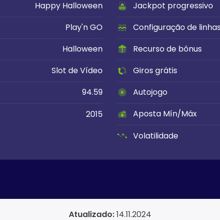
Happy Halloween
Jackpot progressivo
Play'n GO
Configuração de linh
Halloween
Recurso de bônus
Slot de Vídeo
Giros grátis
94.59
Autojogo
Aposta Mín/Máx
2015
Volatilidade
Atualizado:
14.11.2024