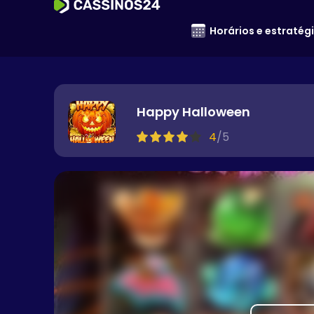
Horários e estratég
Happy Halloween
4
/
5