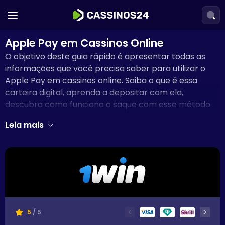
Apple Pay em Cassinos Online
O objetivo deste guia rápido é apresentar todas as
informações que você precisa saber para utilizar o
Apple Pay em cassinos online. Saiba o que é essa
carteira digital, aprenda a depositar com ela,
descubra como funciona o saque com esse método
de pagamento, entre outros dados importantes que
Leia mais
você precisa saber para utilizá-la com sucesso.
<
>
5
/ 5