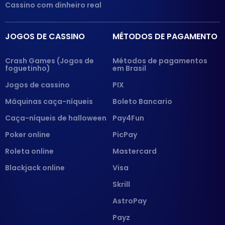
Cassino com dinheiro real
JOGOS DE CASSINO
MÉTODOS DE PAGAMENTO
Crash Games (Jogos de
Métodos de pagamentos
foguetinho)
em Brasil
Jogos de cassino
PIX
Máquinas caça-níqueis
Boleto Bancario
Caça-níqueis de halloween
Pay4Fun
Poker online
PicPay
Roleta online
Mastercard
Blackjack online
Visa
Skrill
AstroPay
Payz