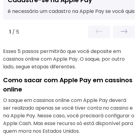
é necessário um cadastro na Apple Pay se você quis
1
/ 5
Esses 5 passos permitirão que você deposite em
cassinos online com Apple Pay. O saque, por outro
lado, segue etapas diferentes.
Como sacar com Apple Pay em cassinos
online
O saque em cassinos online com Apple Pay deverá
ser realizado apenas se você tiver conta no cassino e
na Apple Pay. Nesse caso, você precisará configurar o
Apple Cash. Mas esse recurso só está disponível para
quem mora nos Estados Unidos.