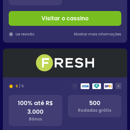
Visitar o cassino
Ler revisão
Mostrar mais informações
<
>
5
/ 5
100% até R$
500
Rodadas grátis
3.000
Bônus