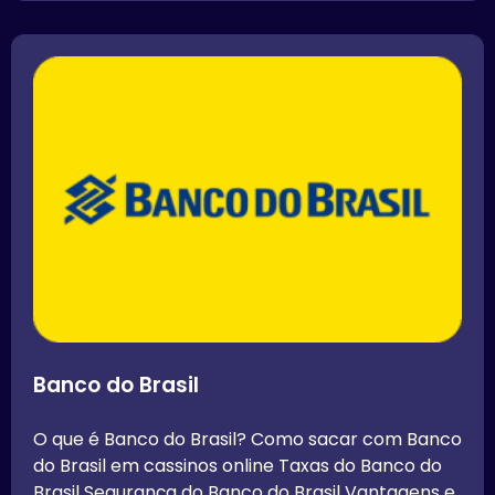
Banco do Brasil
O que é Banco do Brasil? Como sacar com Banco
do Brasil em cassinos online Taxas do Banco do
Brasil Segurança do Banco do Brasil Vantagens e