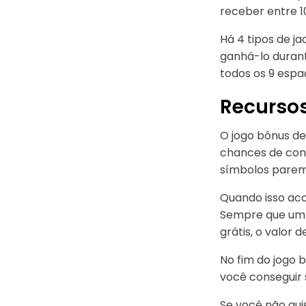
receber entre 1
Há 4 tipos de ja
ganhá-lo durant
todos os 9 esp
Recursos
O jogo bônus de
chances de cons
símbolos parem
Quando isso ac
Sempre que um n
grátis, o valor
No fim do jogo 
você conseguir 
Se você não qui