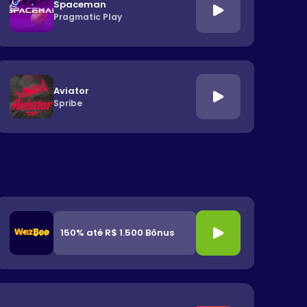
Spaceman
Pragmatic Play
Aviator
Spribe
150% até R$ 1.500 Bônus