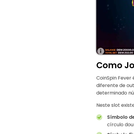
Como Jo
CoinSpin Fever é
diferente de ou
determinado núm
Neste slot exis
Símbolo de
círculo dou