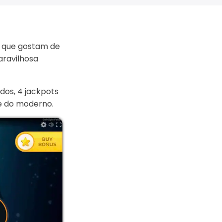
s que gostam de
aravilhosa
dos, 4 jackpots
 e do moderno.