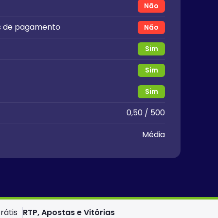
Não
as de pagamento
Não
Sim
Sim
Sim
0,50 / 500
Média
rátis
RTP, Apostas e Vitórias