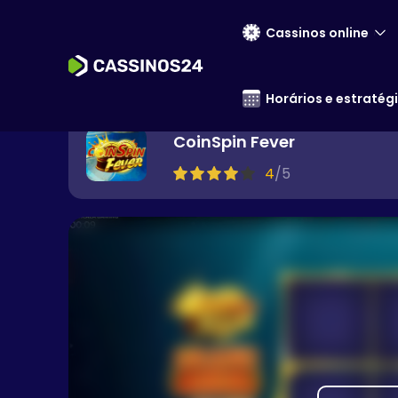
Cassinos online
Horários e estratég
CoinSpin Fever
4
/
5