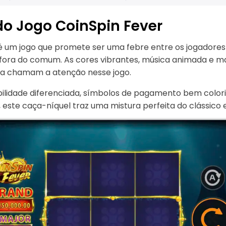
do Jogo CoinSpin Fever
é um jogo que promete ser uma febre entre os jogadore
fora do comum. As cores vibrantes, música animada e m
ca chamam a atenção nesse jogo.
ilidade diferenciada, símbolos de pagamento bem colori
, este caça-níquel traz uma mistura perfeita do clássico