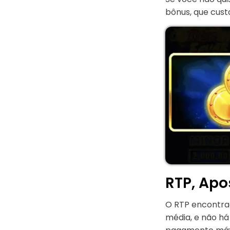
bônus, que custa
RTP, Apo
O RTP encontra
média, e não há