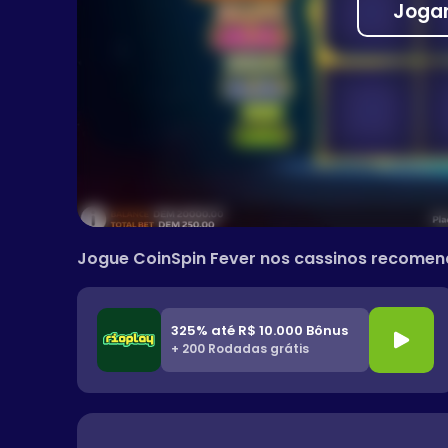
Jogar
Jogue CoinSpin Fever nos cassinos recome
325% até R$ 10.000 Bônus
+ 200 Rodadas grátis