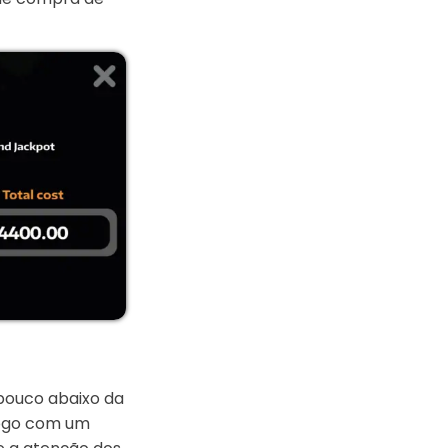
pouco abaixo da
 jogo com um