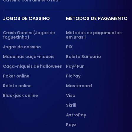
Cassino com dinheiro real
JOGOS DE CASSINO
MÉTODOS DE PAGAMENTO
Crash Games (Jogos de
Métodos de pagamentos
foguetinho)
em Brasil
Jogos de cassino
PIX
Máquinas caça-níqueis
Boleto Bancario
Caça-níqueis de halloween
Pay4Fun
Poker online
PicPay
Roleta online
Mastercard
Blackjack online
Visa
Skrill
AstroPay
Payz