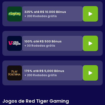
325% até R$ 10.000 Bônus
+ 200 Rodadas grátis
100% até R$ 500 Bônus
+ 30 Rodadas grátis
175% até R$ 5,000 Bônus
+ 200 Rodadas grátis
Jogos de Red Tiger Gaming