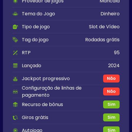
Provedor de jogos
Mancala
Tema do Jogo
Dinheiro
Tipo de jogo
Slot de Vídeo
Tag do jogo
Rodadas grátis
RTP
95
Lançado
2024
Jackpot progressivo
Não
Configuração de linhas de
Não
pagamento
Recurso de bônus
Sim
Giros grátis
Sim
Autojogo
Sim