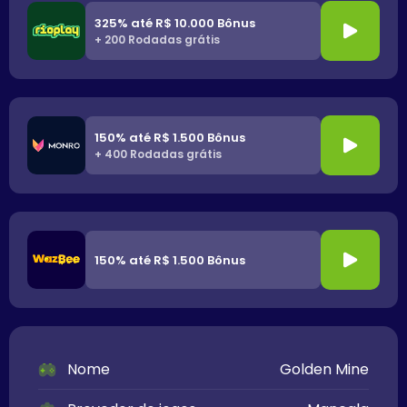
325% até R$ 10.000 Bônus
+ 200 Rodadas grátis
150% até R$ 1.500 Bônus
+ 400 Rodadas grátis
150% até R$ 1.500 Bônus
Nome
Golden Mine