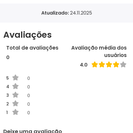
Atualizado:
24.11.2025
Avaliações
Total de avaliações
Avaliação média dos
usuários
0
4.0
5
0
4
0
3
0
2
0
1
0
Deixe uma avaliação