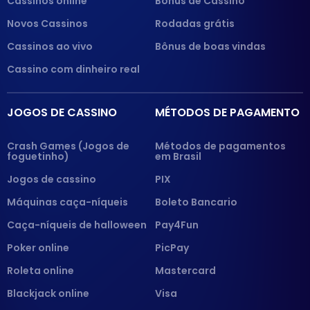
Cassinos online
Bônus de Cassino
Novos Cassinos
Rodadas grátis
Cassinos ao vivo
Bônus de boas vindas
Cassino com dinheiro real
JOGOS DE CASSINO
MÉTODOS DE PAGAMENTO
Crash Games (Jogos de
Métodos de pagamentos
foguetinho)
em Brasil
Jogos de cassino
PIX
Máquinas caça-níqueis
Boleto Bancario
Caça-níqueis de halloween
Pay4Fun
Poker online
PicPay
Roleta online
Mastercard
Blackjack online
Visa