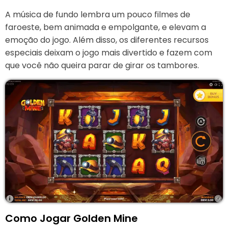
A música de fundo lembra um pouco filmes de
faroeste, bem animada e empolgante, e elevam a
emoção do jogo. Além disso, os diferentes recursos
especiais deixam o jogo mais divertido e fazem com
que você não queira parar de girar os tambores.
Como Jogar Golden Mine