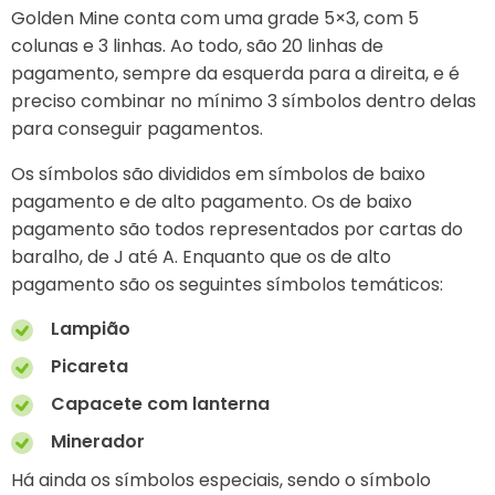
Golden Mine conta com uma grade 5×3, com 5
colunas e 3 linhas. Ao todo, são 20 linhas de
pagamento, sempre da esquerda para a direita, e é
preciso combinar no mínimo 3 símbolos dentro delas
para conseguir pagamentos.
Os símbolos são divididos em símbolos de baixo
pagamento e de alto pagamento. Os de baixo
pagamento são todos representados por cartas do
baralho, de J até A. Enquanto que os de alto
pagamento são os seguintes símbolos temáticos:
Lampião
Picareta
Capacete com lanterna
Minerador
Há ainda os símbolos especiais, sendo o símbolo