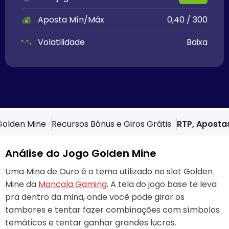
Aposta Mín/Máx
0,40 / 300
Volatilidade
Baixa
olden Mine
Recursos Bônus e Giros Grátis
RTP, Apostas
Análise do Jogo Golden Mine
Uma Mina de Ouro é o tema utilizado no slot Golden
Mine da
Mancala Gaming
. A tela do jogo base te leva
pra dentro da mina, onde você pode girar os
tambores e tentar fazer combinações com símbolos
temáticos e tentar ganhar grandes lucros.