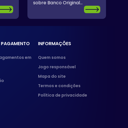
sobre Banco Original...
 PAGAMENTO
INFORMAÇÕES
pagamentos em
Quem somos
Jogo responsável
Mapa do site
io
Termos e condições
Política de privacidade