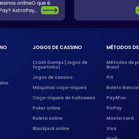
ssinos onlineO que é
Pay? AstroPay...
INO
JOGOS DE CASSINO
MÉTODOS DE
Crash Games (Jogos de
Métodos de 
foguetinho)
Brasil
Jogos de cassino
PIX
ndas
Máquinas caça-níqueis
Boleto Bancar
Caça-níqueis de halloween
Pay4Fun
Poker online
PicPay
Roleta online
Mastercard
Blackjack online
Visa
Skrill