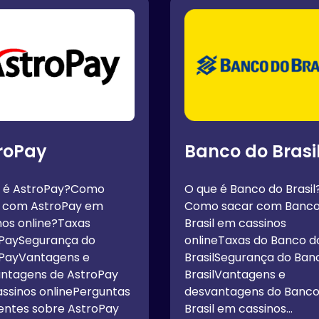
roPay
Banco do Brasi
 é AstroPay?Como
O que é Banco do Brasil
 com AstroPay em
Como sacar com Banco
nos online?Taxas
Brasil em cassinos
PaySegurança do
onlineTaxas do Banco d
PayVantagens e
BrasilSegurança do Ban
ntagens de AstroPay
BrasilVantagens e
ssinos onlinePerguntas
desvantagens do Banco
entes sobre AstroPay
Brasil em cassinos...