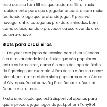
esse cassino tem filtros que ajudam a filtrar mais
rapidamente para que o jogador encontre com maior
facilidade o jogo que pretende jogar. É possível
navegar entre categorias pré-determinadas, bem
como selecionando o provedor ou escrevendo uma
palavra-chave.
Slots para brasileiros
O TonyBet tem jogos de cassino bem diversificados.
Sua alta variedade inclui títulos que são populares
entre os brasileiros, como é o caso do Jogo do Bicho
da Bgaming, por exemplo. Além dessa máquina caça-
níquel, existem também slots populares como Gates
of Olympus, Reactoonz, Big Bass Bonanza, Book of
Dead e muito mais.
Existe uma seção que está disponível apenas para
quem procura jogar jogos de jackpot em TonyBet.