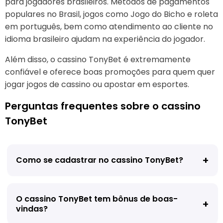
para jogadores brasileiros. Métodos de pagamentos
populares no Brasil, jogos como Jogo do Bicho e roleta
em português, bem como atendimento ao cliente no
idioma brasileiro ajudam na experiência do jogador.
Além disso, o cassino TonyBet é extremamente
confiável e oferece boas promoções para quem quer
jogar jogos de cassino ou apostar em esportes.
Perguntas frequentes sobre o cassino
TonyBet
Como se cadastrar no cassino TonyBet?
O cassino TonyBet tem bônus de boas-
vindas?