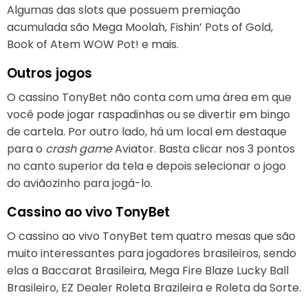
Algumas das slots que possuem premiação
acumulada são Mega Moolah, Fishin’ Pots of Gold,
Book of Atem WOW Pot! e mais.
Outros jogos
O cassino TonyBet não conta com uma área em que
você pode jogar raspadinhas ou se divertir em bingo
de cartela. Por outro lado, há um local em destaque
para o
crash game
Aviator. Basta clicar nos 3 pontos
no canto superior da tela e depois selecionar o jogo
do aviãozinho para jogá-lo.
Cassino ao vivo TonyBet
O cassino ao vivo TonyBet tem quatro mesas que são
muito interessantes para jogadores brasileiros, sendo
elas a Baccarat Brasileira, Mega Fire Blaze Lucky Ball
Brasileiro, EZ Dealer Roleta Brazileira e Roleta da Sorte.