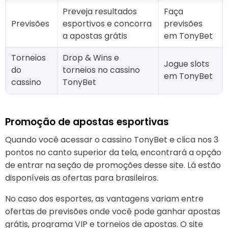
Preveja resultados
Faça
Previsões
esportivos e concorra
previsões
a apostas grátis
em TonyBet
Torneios
Drop & Wins e
Jogue slots
do
torneios no cassino
em TonyBet
cassino
TonyBet
Promoção de apostas esportivas
Quando você acessar o cassino TonyBet e clica nos 3
pontos no canto superior da tela, encontrará a opção
de entrar na seção de promoções desse site. Lá estão
disponíveis as ofertas para brasileiros.
No caso dos esportes, as vantagens variam entre
ofertas de previsões onde você pode ganhar apostas
grátis, programa VIP e torneios de apostas. O site