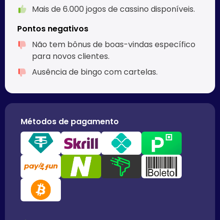
Mais de 6.000 jogos de cassino disponíveis.
Pontos negativos
Não tem bônus de boas-vindas específico
para novos clientes.
Ausência de bingo com cartelas.
Métodos de pagamento