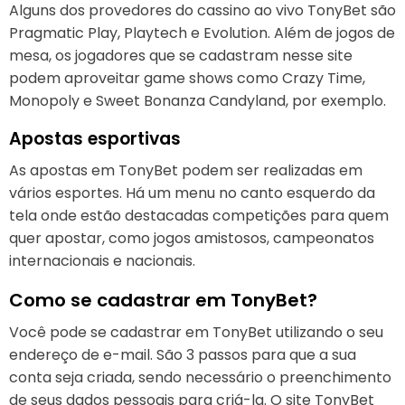
Alguns dos provedores do cassino ao vivo TonyBet são
Pragmatic Play, Playtech e Evolution. Além de jogos de
mesa, os jogadores que se cadastram nesse site
podem aproveitar game shows como Crazy Time,
Monopoly e Sweet Bonanza Candyland, por exemplo.
Apostas esportivas
As apostas em TonyBet podem ser realizadas em
vários esportes. Há um menu no canto esquerdo da
tela onde estão destacadas competições para quem
quer apostar, como jogos amistosos, campeonatos
internacionais e nacionais.
Como se cadastrar em TonyBet?
Você pode se cadastrar em TonyBet utilizando o seu
endereço de e-mail. São 3 passos para que a sua
conta seja criada, sendo necessário o preenchimento
de seus dados pessoais para criá-la. O site TonyBet