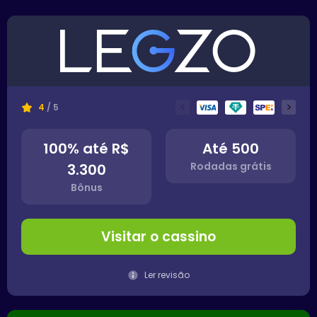
<
>
4
/ 5
100% até R$
Até 500
Rodadas grátis
3.300
Bônus
Visitar o cassino
Ler revisão