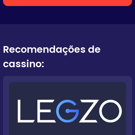
Recomendações de
cassino: