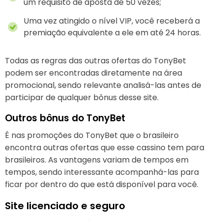
um requisito de aposta de 50 vezes;
Uma vez atingido o nível VIP, você receberá a
premiação equivalente a ele em até 24 horas.
Todas as regras das outras ofertas do TonyBet
podem ser encontradas diretamente na área
promocional, sendo relevante analisá-las antes de
participar de qualquer bônus desse site.
Outros bônus do TonyBet
É nas promoções do TonyBet que o brasileiro
encontra outras ofertas que esse cassino tem para
brasileiros. As vantagens variam de tempos em
tempos, sendo interessante acompanhá-las para
ficar por dentro do que está disponível para você.
Site licenciado e seguro