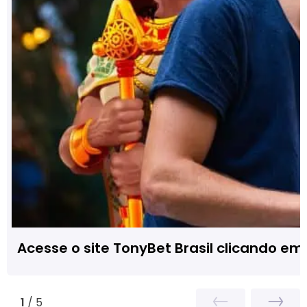
Acesse o site TonyBet Brasil clicando em 
1
/ 5