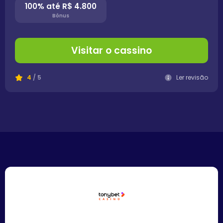
100% até R$ 4.800
Bônus
Visitar o cassino
4
/ 5
Ler revisão