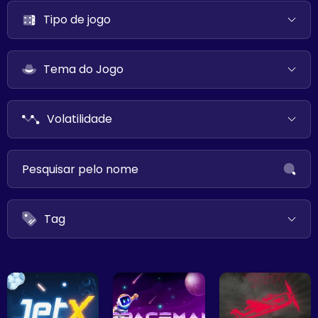
Tipo de jogo
Tema do Jogo
Volatilidade
Tag