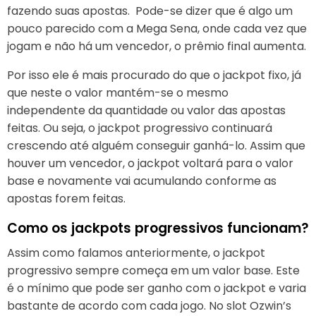
fazendo suas apostas. Pode-se dizer que é algo um
pouco parecido com a Mega Sena, onde cada vez que
jogam e não há um vencedor, o prêmio final aumenta.
Por isso ele é mais procurado do que o jackpot fixo, já
que neste o valor mantém-se o mesmo
independente da quantidade ou valor das apostas
feitas. Ou seja, o jackpot progressivo continuará
crescendo até alguém conseguir ganhá-lo. Assim que
houver um vencedor, o jackpot voltará para o valor
base e novamente vai acumulando conforme as
apostas forem feitas.
Como os jackpots progressivos funcionam?
Assim como falamos anteriormente, o jackpot
progressivo sempre começa em um valor base. Este
é o mínimo que pode ser ganho com o jackpot e varia
bastante de acordo com cada jogo. No slot Ozwin’s