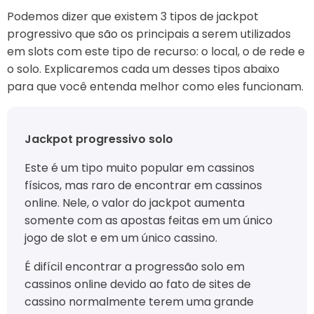
Podemos dizer que existem 3 tipos de jackpot
progressivo que são os principais a serem utilizados
em slots com este tipo de recurso: o local, o de rede e
o solo. Explicaremos cada um desses tipos abaixo
para que você entenda melhor como eles funcionam.
Jackpot progressivo solo
Este é um tipo muito popular em cassinos
físicos, mas raro de encontrar em cassinos
online. Nele, o valor do jackpot aumenta
somente com as apostas feitas em um único
jogo de slot e em um único cassino.
É difícil encontrar a progressão solo em
cassinos online devido ao fato de sites de
cassino normalmente terem uma grande