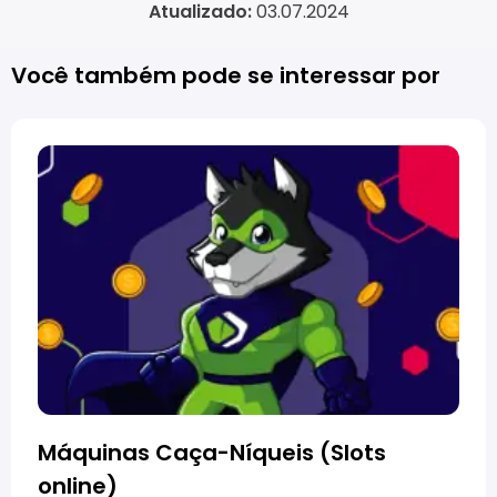
Atualizado:
03.07.2024
Você também pode se interessar por
Máquinas Caça-Níqueis (Slots
online)