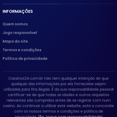
INFORMAÇÕES
Quem somos
Jogo responsável
Mapa do site
Termos e condições
Política de privacidade
Cassinos24.com.br não tem qualquer intenção de que
qualquer das informações por ela fornecidas sejam
utilizadas para fins ilegais. É da sua responsabilidade pessoal
certificar-se de que todas as idades e outros requisitos
relevantes são cumpridos antes de se registar com num
casino. Ao continuar a utilizar este website, está a concordar
com os nossos termos e condições e política de
privacidade.
18+ Jogue com responsabilidade!