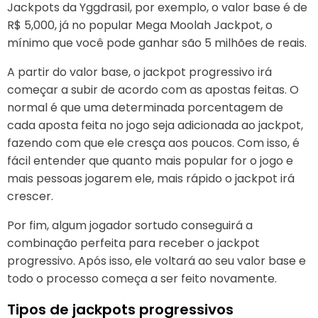
Jackpots da Yggdrasil, por exemplo, o valor base é de
R$ 5,000, já no popular Mega Moolah Jackpot, o
mínimo que você pode ganhar são 5 milhões de reais.
A partir do valor base, o jackpot progressivo irá
começar a subir de acordo com as apostas feitas. O
normal é que uma determinada porcentagem de
cada aposta feita no jogo seja adicionada ao jackpot,
fazendo com que ele cresça aos poucos. Com isso, é
fácil entender que quanto mais popular for o jogo e
mais pessoas jogarem ele, mais rápido o jackpot irá
crescer.
Por fim, algum jogador sortudo conseguirá a
combinação perfeita para receber o jackpot
progressivo. Após isso, ele voltará ao seu valor base e
todo o processo começa a ser feito novamente.
Tipos de jackpots progressivos