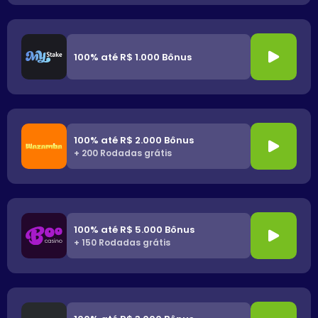
100% até R$ 1.000 Bônus
100% até R$ 2.000 Bônus
+ 200 Rodadas grátis
100% até R$ 5.000 Bônus
+ 150 Rodadas grátis