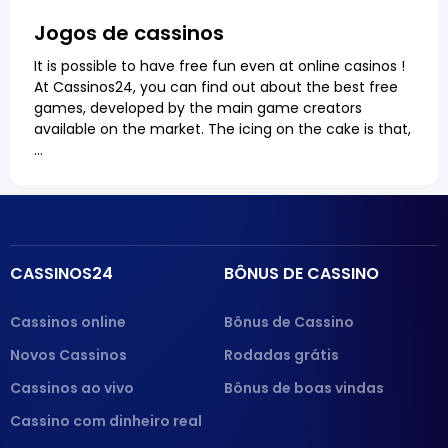
Jogos de cassinos
It is possible to have free fun even at online casinos !
At Cassinos24, you can find out about the best free
games, developed by the main game creators
available on the market. The icing on the cake is that,
…
CASSINOS24
BÔNUS DE CASSINO
Cassinos online
Bônus de Cassino
Novos Cassinos
Rodadas grátis
Cassinos ao vivo
Bônus de boas vindas
Cassino com dinheiro real