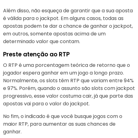
Além disso, não esqueça de garantir que a sua aposta
é válida para o jackpot. Em alguns casos, todas as
apostas podem te dar a chance de ganhar o jackpot,
em outros, somente apostas acima de um
determinado valor que contam.
Preste atenção ao RTP
O RTP é uma porcentagem teórica de retorno que o
jogador espera ganhar em um jogo a longo prazo.
Normalmente, os slots têm RTP que variam entre 94%
e 97%. Porém, quando o assunto são slots com jackpot
progressivo, esse valor costuma cair, já que parte das
apostas vai para o valor do jackpot.
No fim, o indicado é que você busque jogos com o
maior RTP, para aumentar as suas chances de
ganhar.