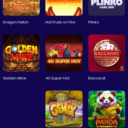
Dragon Hatch
Hot Fruits on Fire
Plinko
Golden Mine
40 Super Hot
Baccarat