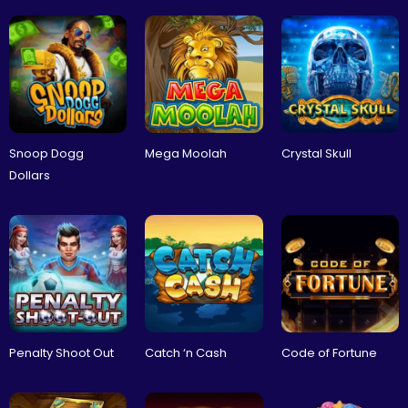
Snoop Dogg
Mega Moolah
Crystal Skull
Dollars
Penalty Shoot Out
Catch ‘n Cash
Code of Fortune